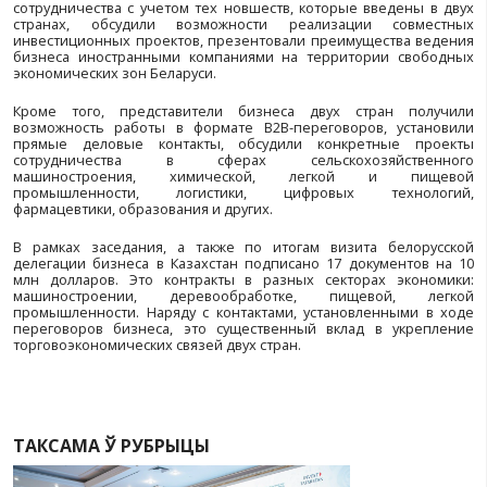
друзьям, которые готовы развивать отношения в ду
поддержки и доверия. Уверен, что результаты по ито
совета будут плодотворными и откроют новые го
бизнеса наших стран».
В свою очередь председатель правления Внеш
палаты Казахстана Аян Еренов отметил заинтер
казахстанского бизнеса в углублении партнерства с 
широкому спектру направлений, расширении тор
двумя странами, промышленной кооперации.
«Сегодня наш товарооборот превышает миллиард д
видим, что сейчас в Беларуси возникает пот
определенных товарах для промышленности из-за с
давления. И готовы эти ниши закрыть. Для этого надо
кооперироваться. На это и нацелено сегодняшне
Делового совета. И есть все предпосылки довести т
до двух миллиардов долларов», – сказал Аян Еренов.
Глава Внешнеторговой палаты Казахстана так
готовность возглавляемой им бизнес-ассоциаци
всяческое содействие для интенсификации 