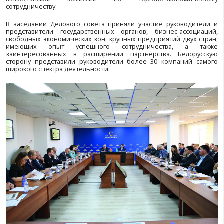
и перспективные направления для расширени
отношений – с такой повесткой в Нур-Султане 8 
заседание Белорусско-Казахстанского делового совета
Мероприятие было организовано Белорусско
промышленной палатой во взаимодействии с па
ассоциациями – Внешнеторговой палатой Ка
Национальной палатой предпринимателей Республик
«Атамекен» – в рамках визита в Нур-Султан Первого
Премьер-министра Республики Беларусь Николая
проведения 17-го заседания Межправительственной 
Казахстанской комиссии по торгово-эконо
сотрудничеству.
В заседании Делового совета приняли участие рук
представители государственных органов, бизнес-
свободных экономических зон, крупных предприятий 
имеющих опыт успешного сотрудничества
заинтересованных в расширении партнерства. Б
сторону представили руководители более 30 комп
широкого спектра деятельности.