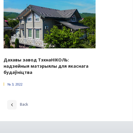
Ключавы знешнегандлёвы партнёр
№ 2, 2026
ТАКСАМА Ў НУМАРЫ