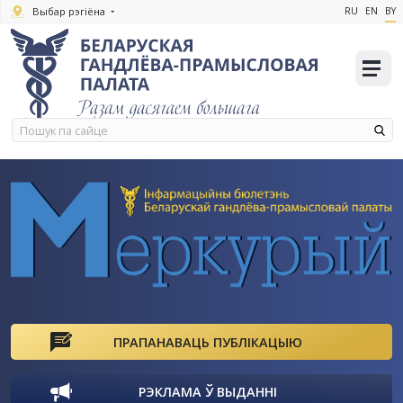
Выбар рэгіёна