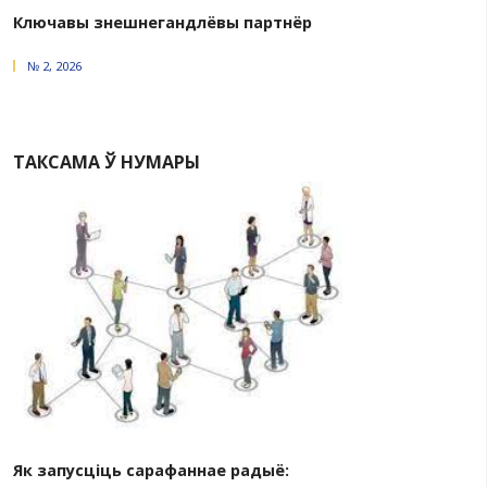
Форум ГПП у Казані: план
узаемадзеяння
№ 2, 2026