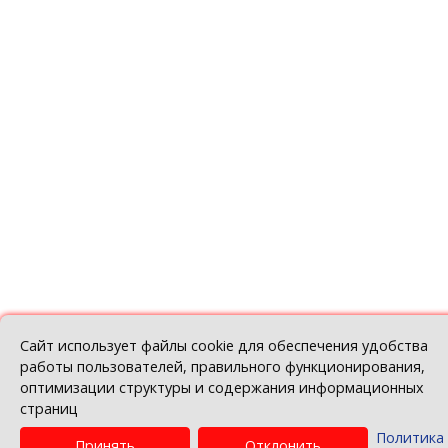
Дахавы завод ТэхнаНІКОЛЬ:
надзейныя матэрыялы для якаснага
будаўніцтва
№ 3, 2022
Back
© Беларуская гандлёва-прамысловая палат
Политика в отношении обработки персо
данных