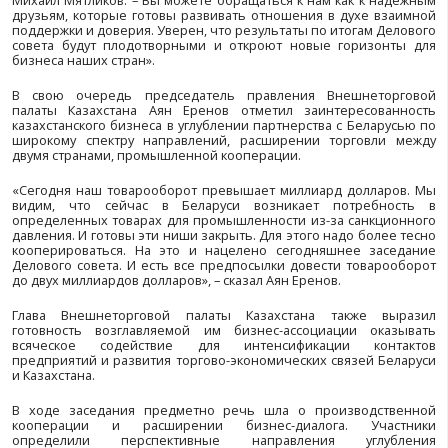
Обращаясь к коллегам и представителям бизне
Мятликов подчеркнул, что Казахстан является важны
для Беларуси, сотрудничество по линии деловых круго
промышленных палат двух стран – как на национальн
региональном уровне – развивается весьма интенсивн
«Деловой совет как диалоговая площадка важе
предоставляет возможность бизнесу наших стра
актуальные вопросы, «сверить часы» и наметить 
взаимовыгодного сотрудничества, в том числе
стратегических задач установления всеоб
партнерства», – отметил председатель Белорусск
промышленной палаты. По его словам, проведени
Совета на регулярной основе способствует 
возможностей инвестиционного и делового взаимо
также расширению деловых связей, позволяет бизне
обмен опытом, найти пути решения актуальных
возникающих в процессе совместной работы.
«Главная задача сейчас для двусторонних о
расширение информационного обмена об 
коммерческих возможностях, интересах, запросах. В 
услугам казахстанского бизнеса вся система БелТПП, 
Михаил Мятликов. – Вы можете обращаться к нам как