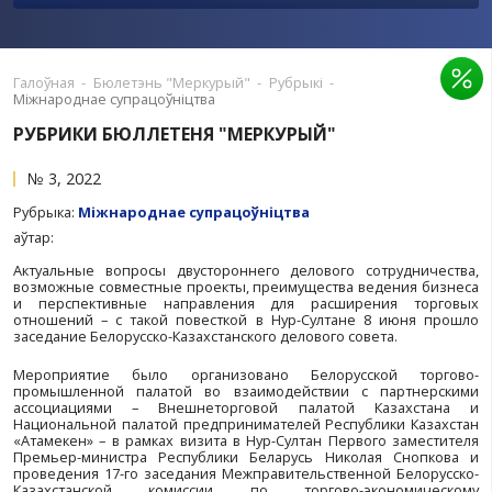
ПРАПАНАВАЦЬ ПУБЛІКАЦЫЮ
РЭКЛАМА Ў ВЫДАННІ
Галоўная
-
Бюлетэнь "Меркурый"
-
Рубрыкі
-
Міжнароднае супрацоўніцтва
РУБРИКИ БЮЛЛЕТЕНЯ "МЕРКУРЫЙ"
№ 3, 2022
Рубрыка:
Міжнароднае супрацоўніцтва
аўтар:
Актуальные вопросы двустороннего делового сотр
возможные совместные проекты, преимущества веде