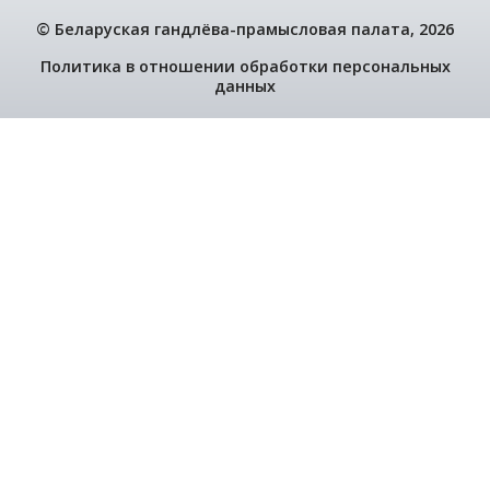
Як запусціць сарафаннае радыё:
прынцыпы і прыёмы
№ 3, 2022