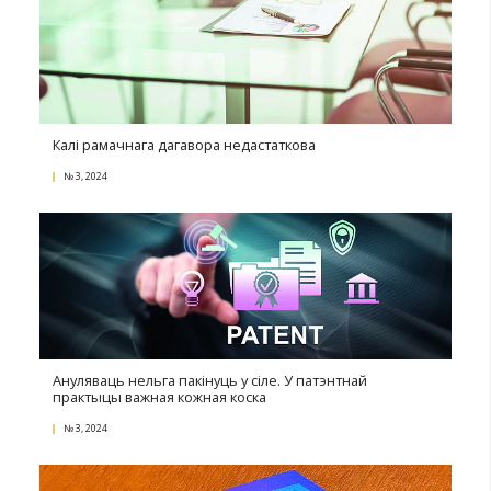
№ 1, 2025
Асабістыя сустрэчы з егіпецкім бізнесам
№ 1, 2025