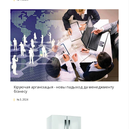
Гандлёвыя сеткі Нігерыі: ключавыя гульцы і стан 
№ 1, 2025