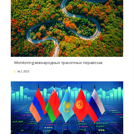
Калі юрысту самому патрэбна дапамога суда.
Юрыдычныя паслугі ў міжнародным гандлёвым
абароце
№ 4, 2023