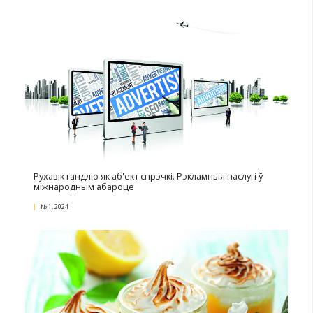
Замовіць экспертызу – і спаць спакойна
№ 3, 2024