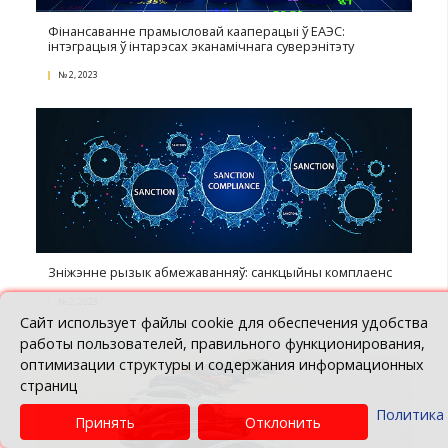
Падтрымка ЗЭД: эфектыўныя інструменты
№ 4, 2023