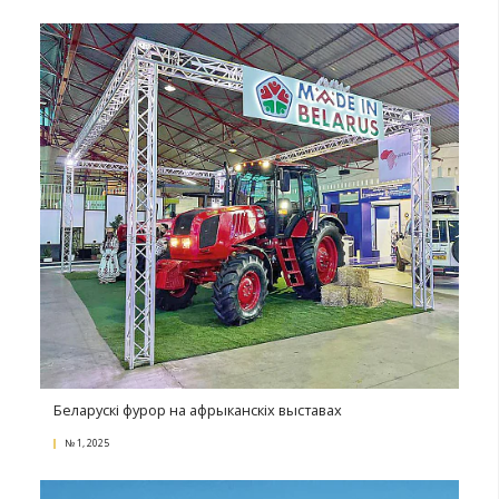
Электронны сертыфікат замест валізак дакумента
№ 3, 2025