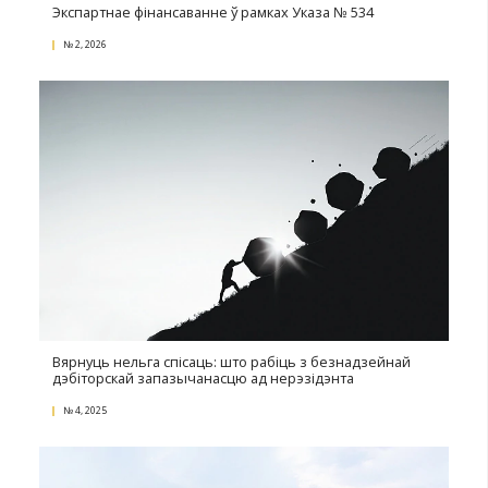
Рэклама і ІІ: рызыкі і адказнасць
№ 2, 2026