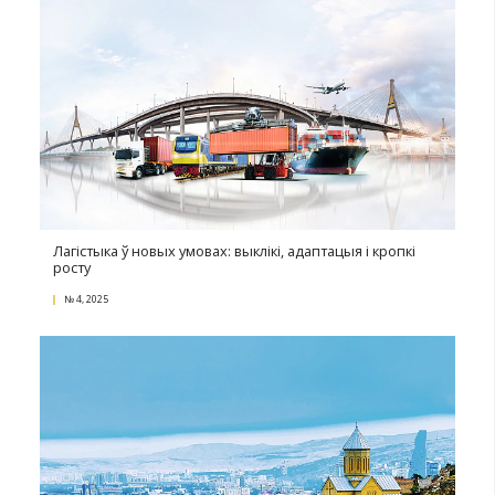
Экспартнае фінансаванне ў рамках Указа № 534
№ 2, 2026
Вярнуць нельга спісаць: што рабіць з безнадзей
дэбіторскай запазычанасцю ад нерэзідэнта