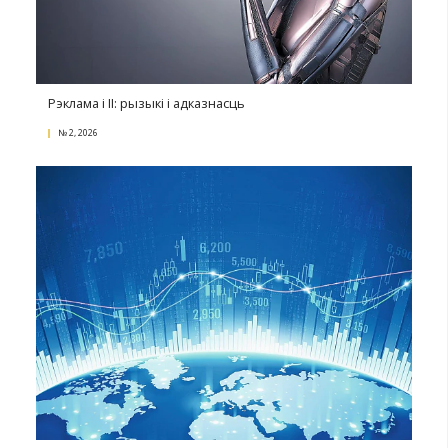
Падатковыя памылкі пры структураванні беларуск
экспарту на расійскі рынак
№ 2, 2026