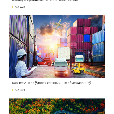
Продаж гатовага бізнэсу: як пісьменна рэалізава
актыў
№ 4, 2023