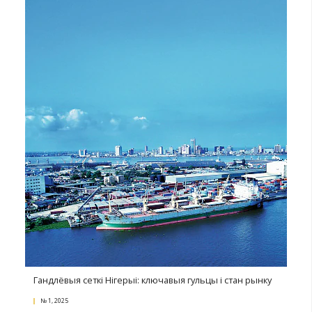
Лагістыка і яе рызыкі ў Афрыцы
№ 1, 2025