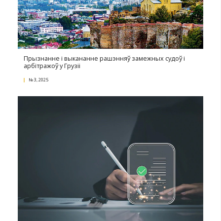
№ 4, 2025
Лагістыка ў новых умовах: выклікі, адаптацыя і кро
росту