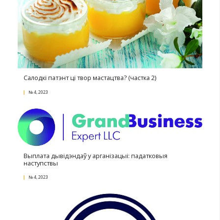
Купіць нельга вярнуць: лёс выставачнага ўзору п
выставы як прадмет судовай спрэчкі
№ 2, 2024