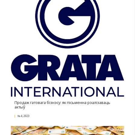
Рынак ацэнкі транспарту ў Беларусі: напярэдадні
№ 2, 2024