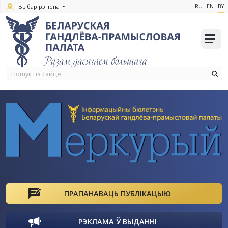
Выбар рэгіёна