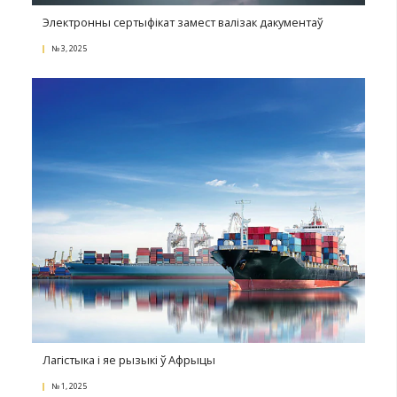
№ 4, 2025
Прызнанне і выкананне рашэнняў замежных судо
арбітражоў у Грузіі
№ 3, 2025