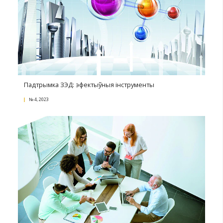
Бізнэс у эпоху маркетплэйсаў: знак беларускай як
Wildberries
№ 2, 2024
Абарона персанальных дадзеных у кампаніі.