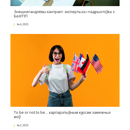
Лакальныя дакументы
№ 1, 2024
Рухавік гандлю як аб'ект спрэчкі. Рэкламныя паслуг
міжнародным абароце