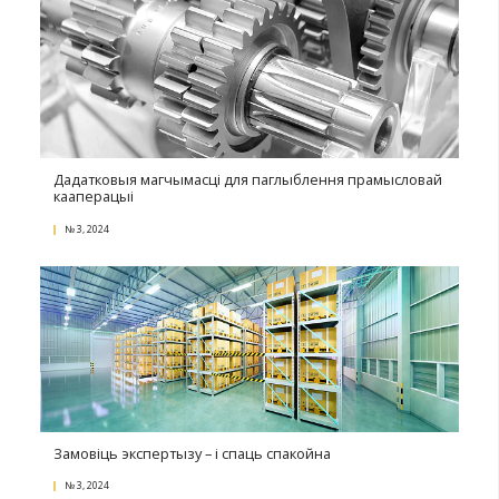
Прасочванне тавараў: паняцце, новы пералік,
рэкамендацыі для бізнесу