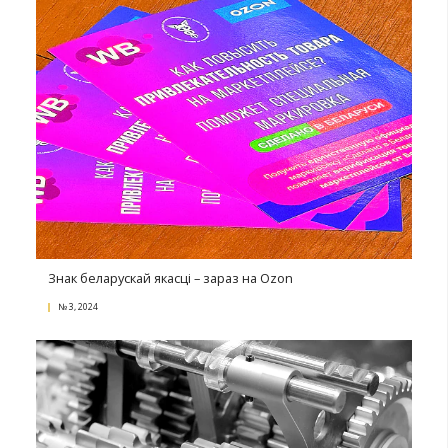
Кіруючая арганізацыя - новы падыход да менед
бізнесу
№ 3, 2024