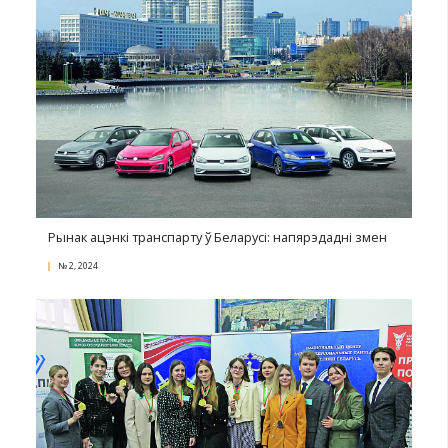
Ануляваць нельга пакінуць у сіле. У патэнтнай
практыцы важная кожная коска
№ 3, 2024