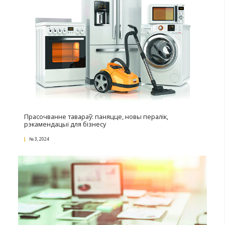
Аўсянка, сэр: вопыт продажаў бакалеі ў Афрыку
№ 1, 2025
Формула поспеху – сумесная праца