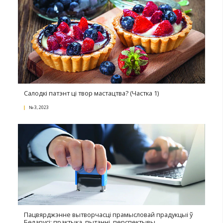
№ 4, 2023
Выплата дывідэндаў у арганізацыі: падатковыя
наступствы
№ 4, 2023