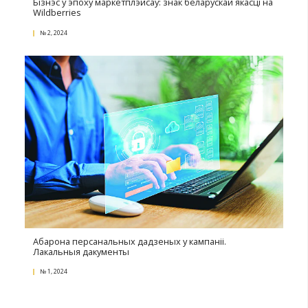
Дадатковыя магчымасці для паглыблення прамы
кааперацыі
№ 3, 2024