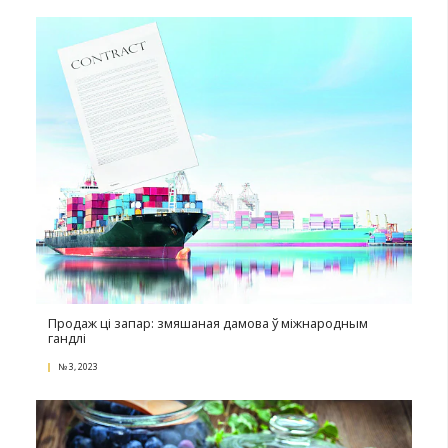
№ 1, 2024
Салодкі патэнт ці твор мастацтва? (частка 2)