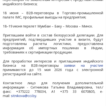
Мумбаи (
Индия) с целью участия в бизнес
проведения встреч и прямых перег
представителями индийского бизнеса.
Форум и переговоры организуются совместно с
консалтинговой компанией T-Trading, Индийск
международного бизнеса, Торгово-про
палатой IMC, Центром международной торговл
Программой визита запланировано:
15–16 июня – перелет Минск – Москва – Баку – 
16 июня – встречи в госорганах Мумбаи по 
интересам, встреча с Генконсулом Беларуси в
Александром Мацуковым;
17 июня – участие в Индийско-Белорусском биз
«Индия – Беларусь. Экспорт – Импорт – Инвест
переговорах по заявленным интересам с предс