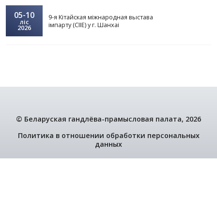
информации - Ситникова Татьяна Владимиро
факс: +375222 778034, А1 +375 33 60
mail:
sitnikova@cci.by
.
Перайсці да мерапрыемстваў
ЗАПРАШАЕМ
31-06
Мозамбикская международная
жнв. - врс.
многоотраслевая выстаўка FACIM 2026
2026