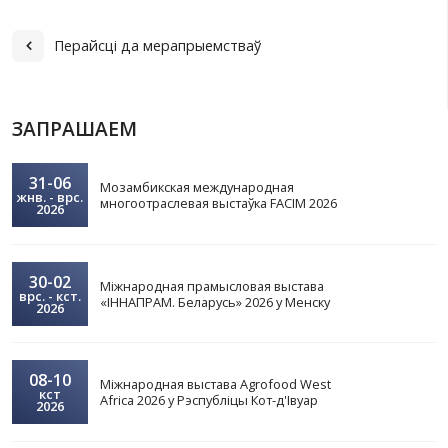
индийского бизнеса;
18 июня – В2В-переговоры в Торгово-про
палате IMC, профильные выезды на предприятия
18–19 июня перелет Мумбаи – Баку – Москва – М
Приглашаем войти в состав белорусской деле
предприятий, подтвердивших участие в виз
подготовлены расчеты логистики, пред
информация об импортных пошлинах 
требованиях к сертификации продукции.
Для проработки интересов и приглашения и
бизнеса на В2В-переговоры
заявки н
принимаются до 15 мая 2026 года с эл
регистрацией на сайте.
Контактное лицо для получения допол