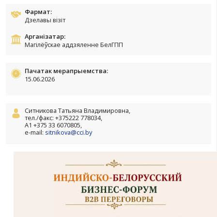
15 - 19 Чэр 2026
Краіна:
Індыя
Фармат:
Дзелавы візіт
Арганізатар:
Магілёўскае аддзяленне БелГПП
Пачатак мерапрыемства:
15.06.2026
Ситникова Татьяна Владимировна,
тел./факс: +375222 778034,
А1 +375 33 6070805,