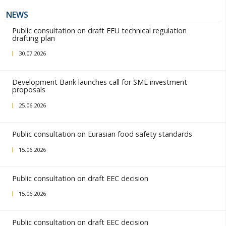
Принятие указа будет способствовать расшире
имеющихся инструментов финансовой поддерж
экспорта и упрощению доступа белорусской пр
на перспективные рынки, включая страны дальн
(Китай, ОАЭ, Индонезия и другие).
(по материалам официального сайта Президента Республики Бел
NEWS
Public consultation on draft EEU technical regulati
drafting plan
30.07.2026
Development Bank launches call for SME investme
proposals