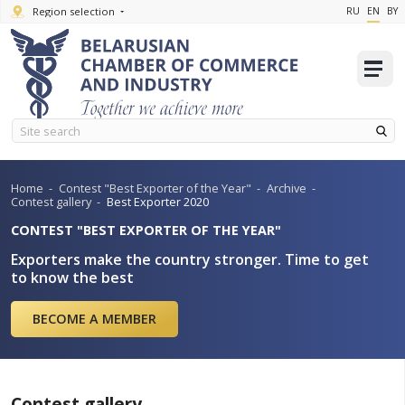
Region selection
Home
-
Contest "Best Exporter of the Year"
-
Archive
-
Contest gallery
-
Best Exporter 2020
CONTEST "BEST EXPORTER OF THE YEAR"
Exporters make the country stronger. Time
to know the best
BECOME A MEMBER