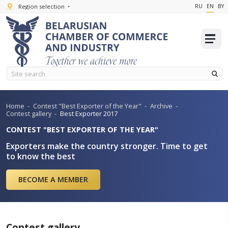
Region selection
Home
-
Contest "Best Exporter of the Year"
-
Archive
-
Contest gallery
-
Best Exporter 2017
CONTEST "BEST EXPORTER OF THE YEAR"
Exporters make the country stronger. Time
to know the best
BECOME A MEMBER