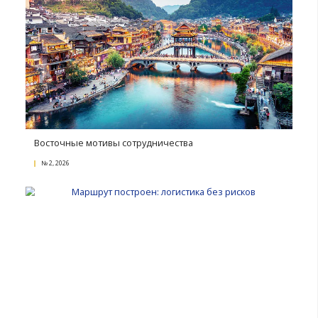
партнерской программы «Премиум-клуб «В2В» (ссылк
страницу В2В), новые поступления в Депозитарий о
интеллектуальной собственности (ссылка на страниц
Депозитария), а также список субъектов хозяйствова
ставших новыми членами БелТПП.