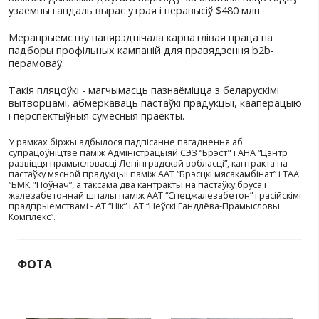
Адкрываючы мерапрыемства, выканаўчы дырэкт
ЛВТПП Ігар Мураўёў сказаў, што рэгіянальныя а
БелГПП - асноўны знешні партнёр для ЛВТПП. У 
г. дэлегацыі ЛВТПП з мэтай пошуку дзелавых па
не раз наведвалі перадавыя прадпрыемствы Рэсп
Беларусь. У 2025 годзе палата адпаведна прынял
дэлегацыі з Брэсцкай вобласці.
Намеснік старшыні Брэсцкага аблвыканкама Міха
Бацэнка ў слове ў адказ адзначыў, што па выніка
года тавараабарот паміж двума рэгіёнамі дасягн
млн, павялічыўшыся на 12,8 працэнта год да пап
года. Экспарт склаў $71,2 млн, імпарт - $62,1 млн
важней дынаміка доўгага перыяду: за апошнія пя
узаемны гандаль вырас утрая і перавысіў $480 мл
Мерапрыемству папярэднічала карпатлівая прац
падборы профільных кампаній для правядзення 
перамоваў.