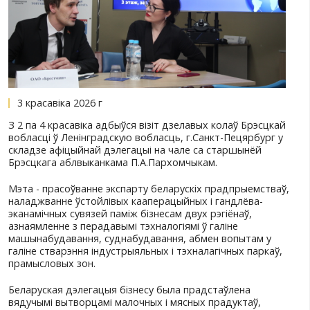
3 красавіка 2026 г
З 2 па 4 красавіка адбыўся візіт дзелавых колаў 
вобласці ў Ленінградскую вобласць, г.Санкт-Пеця
складзе афіцыйнай дэлегацыі на чале са старшы
Брэсцкага аблвыканкама П.А.Пархомчыкам.