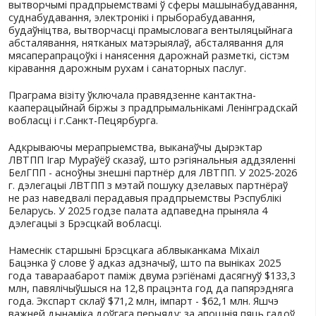
Мэта - прасоўванне экспарту беларускіх прадпры
наладжванне ўстойлівых кааперацыйных і гандлё
эканамічных сувязей паміж бізнесам двух рэгіёнаў
азнаямленне з перадавымі тэхналогіямі ў галіне
машынабудавання, суднабудавання, абмен вопы
галіне стварэння індустрыяльных і тэхналагічных 
прамысловых зон.
Беларуская дэлегацыя бізнесу была прадстаўлен
вядучымі вытворцамі малочных і мясных прадукт
вытворчымі прадпрыемствамі ў сферы машынабу
суднабудавання, электронікі і прыборабудавання
будаўніцтва, вытворчасці прамысловага вентыл
абсталявання, нятканых матэрыялаў, абсталяван
мясаперапрацоўкі і нанясення дарожнай разметкі
кіравання дарожным рухам і санаторных паслуг.
Праграма візіту ўключала правядзенне кантактна
кааперацыйнай біржы з прадпрымальнікамі Лені
вобласці і г.Санкт-Пецярбурга.