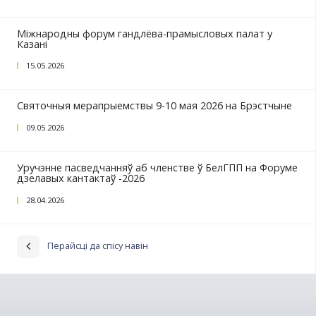
Previous
РЭКАМЕНДАВАНЫ НАВІНЫ
Свет інавацый выставы Nepcon 2026
05.06.2026
Прыём дэлегацыі дзелавых колаў Рэспублікі Та
рамках рабочага візіту ў Брэсцкую вобласць Кір
Рэспублікі Татарстан Мініханава Р.М.
25.05.2026