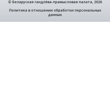
Член БелГПП - кампанія Дэстайл Мэбля адкрыл
спецыялізаваную краму мэблі ў Брэсце
22.05.2026
Міжнародны форум гандлёва-прамысловых пал
Казані
15.05.2026
Святочныя мерапрыемствы 9-10 мая 2026 на Б
09.05.2026
Уручэнне пасведчанняў аб членстве ў БелГПП 
дзелавых кантактаў -2026