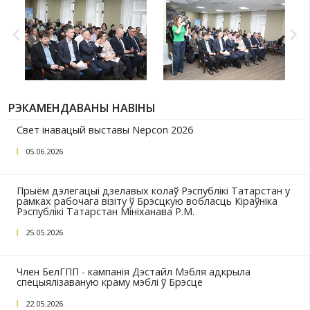
Такія пляцоўкі - магчымасць пазнаёміцца ​​з белару
вытворцамі, абмеркаваць пастаўкі прадукцыі, к
і перспектыўныя сумесныя праекты.
У рамках біржы адбылося падпісанне пагаднення аб
супрацоўніцтве паміж Адміністрацыяй СЭЗ “Брэст" і АНА
развіцця прамысловасці Ленінградскай вобласці”, кантр
пастаўку мясной прадукцыі паміж ААТ “Брэсцкі мясакамбі
“БМК "Поўнач”, а таксама два кантракты на пастаўку брус
жалезабетоннай шпалы паміж ААТ “Спецжалезабетон” і 
прадпрыемствамі - АТ “Нік” і АТ “Неўскі Гандлёва-Прам
Комплекс”.
ФОТА