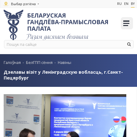
Выбар рэгіёна
Галоўная
-
БелГПП сёння
-
Навіны
Дзелавы візіт у Ленінградскую вобласць, г.
Пецярбург