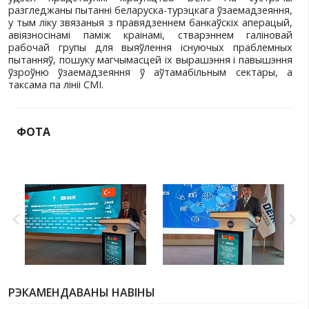
двухбаковага гандлёва-эканамічнага ўзаема
перспектыўныя напрамкі пашырэння партнёрств
колаў.
Пасля завяршэння пленарнай часткі прад
беларускіх і турэцкіх прадпрыемстваў і арг
правялі В2В-перагаворы аб развіцці супрацо
рэалізацыі сумесных праектаў у сферах ла
навуковых даследаванняў, машынабудавання
прамысловасці, біржавога гандлю, вытворчасці
паліва і іншых.
Акрамя таго, адбылася сустрэча сустаршыняў Б
Турэцкай рады дзелавога супрацоўніцтва, у яко
ўдзел прадстаўнікі кіраўніцтва DEIK. На 
разгледжаны пытанні беларуска-турэцкага ўзаем
у тым ліку звязаныя з правядзеннем банкаўскіх 
авіязносінамі паміж краінамі, стварэннем г
рабочай групы для выяўлення існуючых пр
пытанняў, пошуку магчымасцей іх вырашэння і 