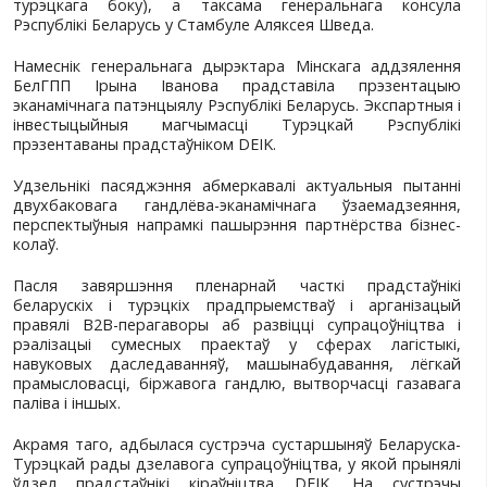
інвестыцыйнага супрацоўніцтва, падтрымання
дыялога паміж прадстаўнікамі беларускіх і 
прадпрыемстваў, а таксама абмеркавання і в
ўзнікаючых пытанняў узаемнага гандлю.
Пасяджэнне адкрылі прывітальныя выст
сустаршыняў Беларуска-Турэцкага савета д
супрацоўніцтва: кіраўніка адміністрацыі СЭЗ 
Паўла Марыненкі (з беларускага боку) і старшы
дырэктараў групы кампаній Soycan Йылмаза Са
турэцкага боку), а таксама генеральнага
Рэспублікі Беларусь у Стамбуле Аляксея Шведа.
Намеснік генеральнага дырэктара Мінскага а
БелГПП Ірына Іванова прадставіла прэ
эканамічнага патэнцыялу Рэспублікі Беларусь. Эк
інвестыцыйныя магчымасці Турэцкай Рэ
прэзентаваны прадстаўніком DEIK.
Удзельнікі пасяджэння абмеркавалі актуальны