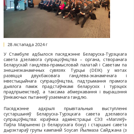
28 лістапада 2024 г
У Стамбуле адбылося пасяджэнне Беларуска-Т
савета дзелавога супрацоўніцтва – органа, с
Беларускай гандлёва-прамысловай палатай і С
знешнеэканамічных сувязях Турцыі (DEIK)
развіцця двухбаковага гандлёва-эканам