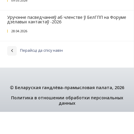
Свет інавацый выставы Nepcon 2026
05.06.2026
Прыём дэлегацыі дзелавых колаў Рэспублікі Та
рамках рабочага візіту ў Брэсцкую вобласць Кір
Рэспублікі Татарстан Мініханава Р.М.
25.05.2026
Член БелГПП - кампанія Дэстайл Мэбля адкрыл
спецыялізаваную краму мэблі ў Брэсце
22.05.2026
Міжнародны форум гандлёва-прамысловых пал
Казані