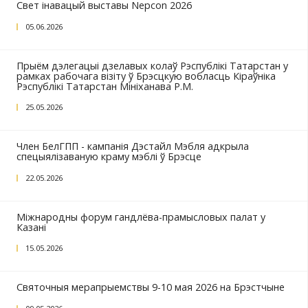
ўзроўню ўзаемадзеяння ў аўтамабільным се
таксама па лініі СМІ.
ФОТА
Previous
РЭКАМЕНДАВАНЫ НАВІНЫ