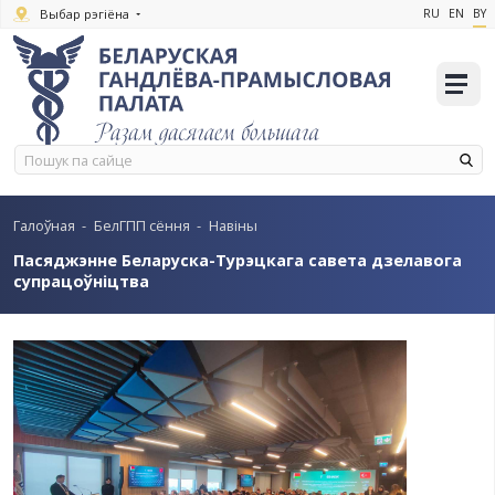
Выбар рэгіёна
Галоўная
-
БелГПП сёння
-
Навіны
Пасяджэнне Беларуска-Турэцкага савета дз
супрацоўніцтва